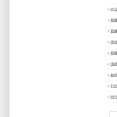
什
双
双
优
双
浅
如
T
P
展会