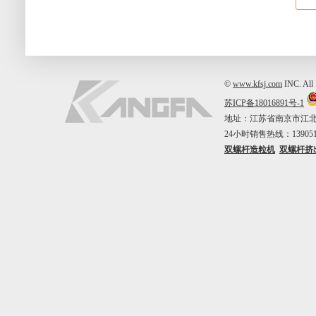
第
出
采
©
www.kfsj.com
INC. A
促
苏ICP备18016891号-1
地址：江苏省南京市江北新区中山
智造
24小时销售热线：1390515
双螺杆造粒机
双螺杆挤
增
确
从
生
聚酰
P