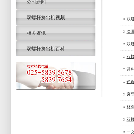
公司新闻
双螺杆挤出机视频
双
冷
相关资讯
双
双螺杆挤出机百科
双
进
色
废
材
双
一