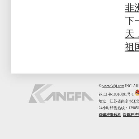
非
下
天
祖
©
www.kfsj.com
INC. A
苏ICP备18016891号-1
地址：江苏省南京市江北新区中山
24小时销售热线：1390515
双螺杆造粒机
双螺杆挤